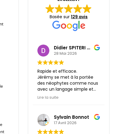
Basée sur
129 avis
nt
Didier SPITERI SHCB
28 Mai 2026
Rapide et efficace.
Jérémy se met à la portée
des néophytes comme nous
le
avec un langage simple et
compréhensible.
Lire la suite
Le rapport détaillé et
explicite, à l'issue de notre
rdv et arrivé dès le
Sylvain Bonnot
lendemain. super!!
17 Avril 2026
ue
Nous n'hésiterons à faire
appelle aux services de
ent