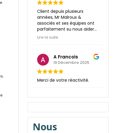
m’a apporté des réponses
re
rapides et efficaces.
Client depuis plusieurs
Je recommande vivement
années, Mr Malroux &
ce cabinet comptable pour
associés et ses équipes ont
la gestion de votre entreprise
parfaitement su nous aider
comme de vos affaires
dans notre développement
personnelles.
Lire la suite
aussi bien sur la partie
finance que juridique.
Approche terrain, qualité
A Francois
relationnelle et réactivité.
19 Décembre 2025
es.
Merci de votre réactivité.
ue
Nous
.