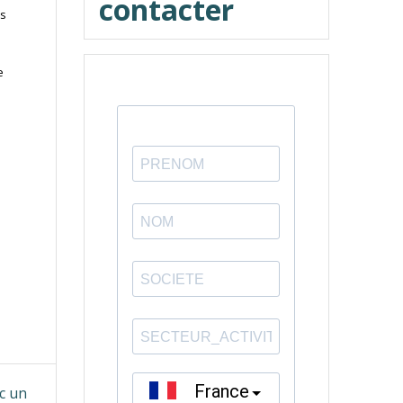
contacter
és
e
ec un