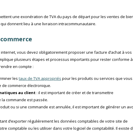
rmettent une exonération de TVA du pays de départ pour les ventes de bie
qui donnent lieu à une livraison intracommunautaire.
e-commerce
internet, vous devez obligatoirement proposer une facture d’achat à vos
e implique plusieurs étapes et processus importants pour rester conforme à
prendre en compte :
erminer les
taux de TVA appropriés
pour les produits ou services que vous
ite de commerce électronique.
matiques au client
: il est important de créer et de transmettre
ue la commande est passée.
 produit ou si une commande est annulée, il est important de générer un avo
ortant d’exporter régulièrement les données comptables de votre site de
e comptable ou les utiliser dans votre logiciel de comptabilité. Il existe 