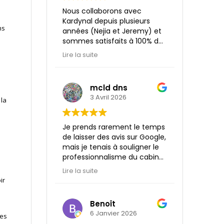
Kardynal Lyon lors de la
Nous collaborons avec
concrétisation de notre
Kardynal depuis plusieurs
projet.
ns
années (Nejia et Jeremy) et
sommes satisfaits à 100% de
la prestation assurée par
Lire la suite
leurs soin : professionnalisme,
réactivité et a l’écoute! Un
grand merci pour tout
mcld dns
3 Avril 2026
 la
Je prends rarement le temps
de laisser des avis sur Google,
mais je tenais à souligner le
professionnalisme du cabinet
Kardynal, ainsi que le temps
Lire la suite
et la patience qui m’ont été
ir
accordés pour répondre à
mes demandes.
Benoît
Je remercie tout
6 Janvier 2026
des
particulièrement Pauline, qui