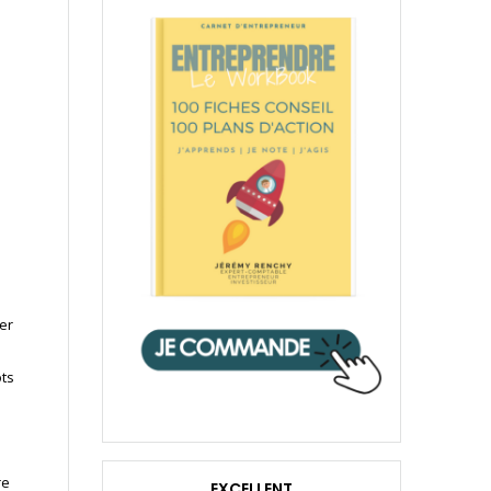
ser
ôts
re
EXCELLENT