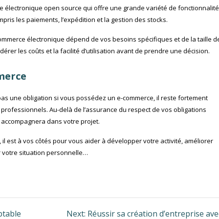
 électronique open source qui offre une grande variété de fonctionnalit
mpris les paiements, l’expédition et la gestion des stocks.
e commerce électronique dépend de vos besoins spécifiques et de la taille d
érer les coûts et la facilité d’utilisation avant de prendre une décision.
merce
pas une obligation si vous possédez un e-commerce, il reste fortement
 professionnels. Au-delà de l’assurance du respect de vos obligations
us accompagnera dans votre projet.
 il est à vos côtés pour vous aider à développer votre activité, améliorer
er votre situation personnelle…
Next
ptable
Next:
Réussir sa création d’entreprise av