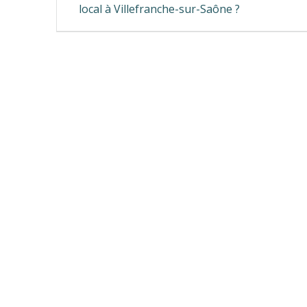
de
post:
local à Villefranche-sur-Saône ?
l’article