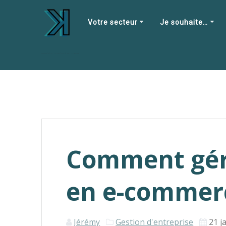
Skip
to
Votre secteur
Je souhaite…
content
Comment gérer la comptabilité en e-commerce ?
Comment gére
en e-commer
Jérémy
Gestion d'entreprise
21 j