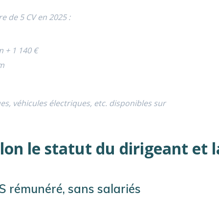
e de 5 CV en 2025 :
m + 1 140 €
km
, véhicules électriques, etc. disponibles sur
on le statut du dirigeant et l
S rémunéré, sans salariés