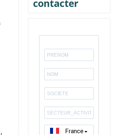
contacter
s
s
u