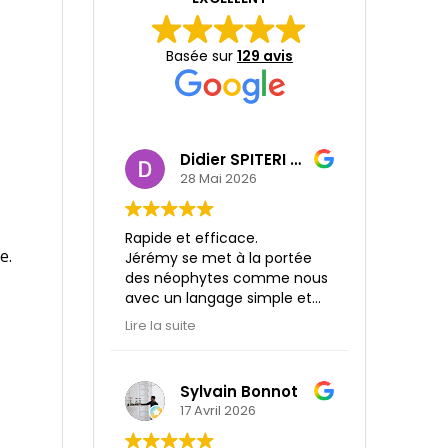
Basée sur
129 avis
Didier SPITERI SHCB
28 Mai 2026
Rapide et efficace.
e.
Jérémy se met à la portée
des néophytes comme nous
avec un langage simple et
compréhensible.
Lire la suite
Le rapport détaillé et
explicite, à l'issue de notre
rdv et arrivé dès le
Sylvain Bonnot
lendemain. super!!
17 Avril 2026
Nous n'hésiterons à faire
appelle aux services de