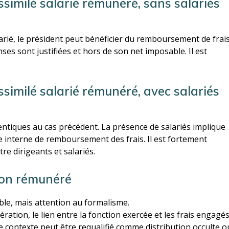
ssimilé salarié rémunéré, sans salariés
larié, le président peut bénéficier du remboursement de frai
nses sont justifiées et hors de son net imposable. Il est
similé salarié rémunéré, avec salariés
entiques au cas précédent. La présence de salariés implique
e interne de remboursement des frais. Il est fortement
re dirigeants et salariés.
non rémunéré
e, mais attention au formalisme.
ation, le lien entre la fonction exercée et les frais engagé
e contexte peut être requalifié comme distribution occulte o