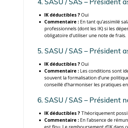
4. SASU / SAS – Président a
IK déductibles ?
Oui
Commentaire :
En tant qu’assimilé sa
professionnels (dont les IK) si les dépe
obligatoire d’utiliser une note de frais.
5. SASU / SAS – Président as
IK déductibles ?
Oui
Commentaire :
Les conditions sont id
souvent la formalisation d’une politiqu
conseillé d’harmoniser les pratiques ent
6. SASU / SAS – Président 
IK déductibles ?
Théoriquement possibl
Commentaire :
En l’absence de rémunér
est flou. Le remboursement d’IK dans c