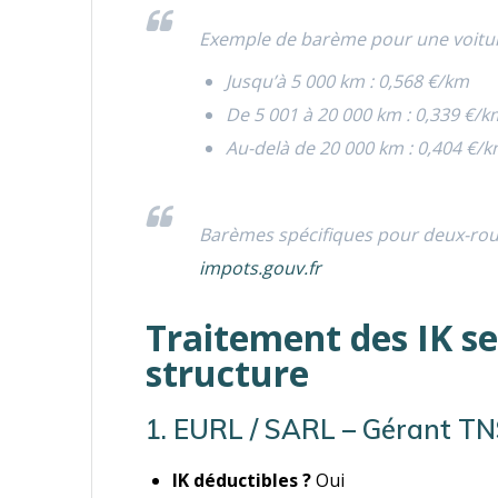
Exemple de barème pour une voitur
Jusqu’à 5 000 km : 0,568 €/km
De 5 001 à 20 000 km : 0,339 €/k
Au-delà de 20 000 km : 0,404 €/
Barèmes spécifiques pour deux-roues
impots.gouv.fr
Traitement des IK sel
structure
1. EURL / SARL – Gérant TN
IK déductibles ?
Oui