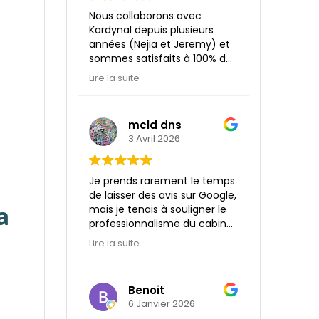
Kardynal Lyon lors de la
Nous collaborons avec
concrétisation de notre
Kardynal depuis plusieurs
projet.
années (Nejia et Jeremy) et
sommes satisfaits à 100% de
la prestation assurée par
Lire la suite
leurs soin : professionnalisme,
réactivité et a l’écoute! Un
grand merci pour tout
mcld dns
3 Avril 2026
Je prends rarement le temps
de laisser des avis sur Google,
a
mais je tenais à souligner le
professionnalisme du cabinet
Kardynal, ainsi que le temps
Lire la suite
et la patience qui m’ont été
accordés pour répondre à
mes demandes.
Benoît
Je remercie tout
6 Janvier 2026
particulièrement Pauline, qui