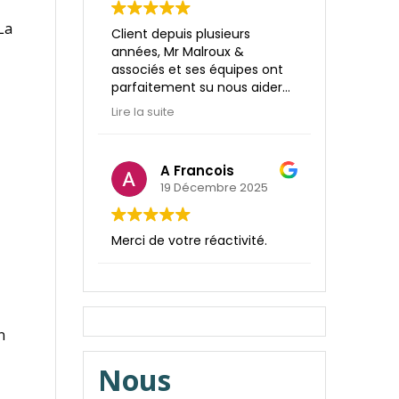
m’a apporté des réponses
rapides et efficaces.
La
Client depuis plusieurs
Je recommande vivement
années, Mr Malroux &
ce cabinet comptable pour
associés et ses équipes ont
la gestion de votre entreprise
parfaitement su nous aider
comme de vos affaires
dans notre développement
personnelles.
Lire la suite
aussi bien sur la partie
finance que juridique.
Approche terrain, qualité
A Francois
relationnelle et réactivité.
19 Décembre 2025
Merci de votre réactivité.
n
Nous