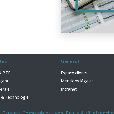
tes
Général
 & BTP
Espace clients
çant
Mentions légales
bérale
Intranet
p & Technologie
Experts Comptables Lyon, Ecully & Villefranche