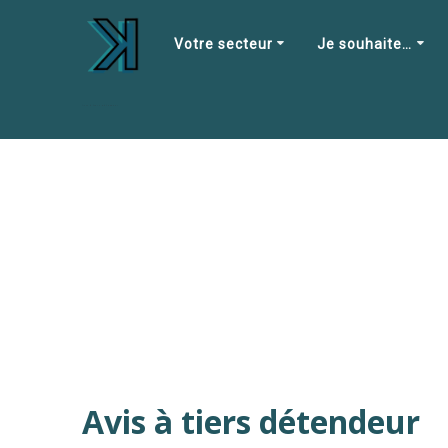
Skip
to
Votre secteur
Je souhaite…
content
Avis à tiers détendeur
Avis à tiers détendeur