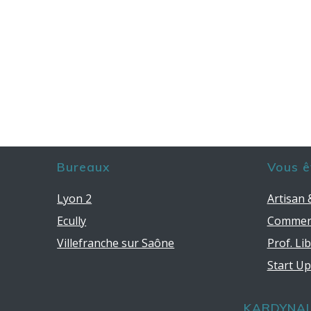
Bureaux
Vous ê
Lyon 2
Artisan
Ecully
Commer
Villefranche sur Saône
Prof. Li
Start U
KARDYNAL 