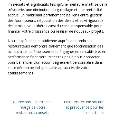
immédiats et significatifs tels qu’une meilleure maîtrise de la
trésorerie, une diminution du gaspillage et une rentabilité
accrue. En maîtrisant parfaitement les liens entre gestion
des fournisseurs, négociation des délais et suivi rigoureux
des stocks, vous libérez ainsi du cash indispensable pour
financer votre croissance ou réaliser de nouveaux projets.
Notre expérience quotidienne auprès de nombreux
restaurateurs démontre clairement que l’optimisation des
achats aide les établissements à gagner en rentabilité et en
performance financière. N’hésitez pas à nous contacter
pour bénéficier d’un accompagnement personnalisé dans
cette démarche indispensable au succès de votre
établissement !
Navigation
de
Previous
Next
Previous:
Optimiser la
Next:
Protection sociale
post:
post:
marge de votre
et prévoyance pour les
l’article
restaurant : conseils
consultants