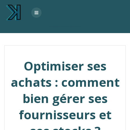
Skip
to
content
Optimiser ses achats : comment bien gérer ses fournisseurs et ses stocks ?
Optimiser ses
achats : comment
bien gérer ses
fournisseurs et