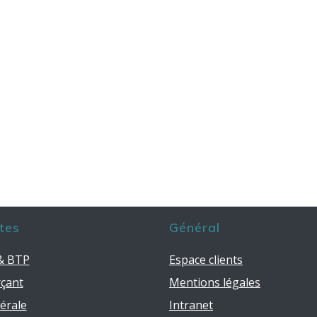
tes
Général
 & BTP
Espace clients
çant
Mentions légales
bérale
Intranet