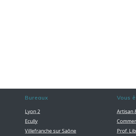
Bureaux
Vous ê
Lyon 2
Artisan
Ecully
Commer
Villefranche sur Saône
Prof. Li