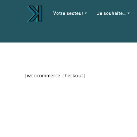
Skip
to
Votre secteur
Je souhaite…
content
Validation de la commande
[woocommerce_checkout]