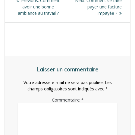
de
Previous
Next
Previous:
Comment
Next:
Comment se faire
post:
post:
avoir une bonne
payer une facture
l’article
ambiance au travail ?
impayée ?
Laisser un commentaire
Votre adresse e-mail ne sera pas publiée.
Les
champs obligatoires sont indiqués avec
*
Commentaire
*