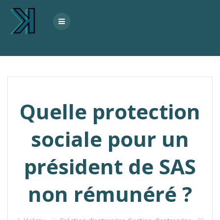
Skip
to
content
Quelle protection sociale pour un président de SAS non rémunéré ?
Quelle protection
sociale pour un
président de SAS
non rémunéré ?