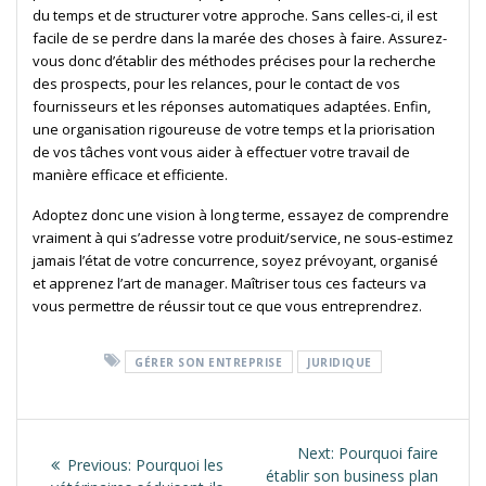
du temps et de structurer votre approche. Sans celles-ci, il est
facile de se perdre dans la marée des choses à faire. Assurez-
vous donc d’établir des méthodes précises pour la recherche
des prospects, pour les relances, pour le contact de vos
fournisseurs et les réponses automatiques adaptées. Enfin,
une organisation rigoureuse de votre temps et la priorisation
de vos tâches vont vous aider à effectuer votre travail de
manière efficace et efficiente.
Adoptez donc une vision à long terme, essayez de comprendre
vraiment à qui s’adresse votre produit/service, ne sous-estimez
jamais l’état de votre concurrence, soyez prévoyant, organisé
et apprenez l’art de manager. Maîtriser tous ces facteurs va
vous permettre de réussir tout ce que vous entreprendrez.
GÉRER SON ENTREPRISE
JURIDIQUE
Navigation
de
Next
Next:
Pourquoi faire
Previous
Previous:
Pourquoi les
post:
établir son business plan