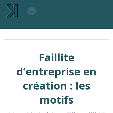
Skip
to
content
Faillite d’entreprise en création : les motifs
Faillite
d’entreprise en
création : les
motifs